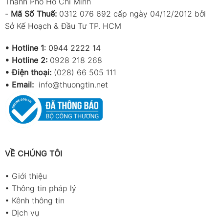
Thành Phố Hồ Chí Minh
-
Mã Số Thuế:
0312 076 692 cấp ngày 04/12/2012 bởi
Sở Kế Hoạch & Đầu Tư TP. HCM
•
Hotline 1
:
0944 2222 14
•
Hotline 2:
0928 218 268
• Điện thoại:
(028) 66 505 111
•
Email:
info@thuongtin.net
VỀ CHÚNG TÔI
•
Giới thiệu
•
Thông tin pháp lý
•
Kênh thông tin
•
Dịch vụ