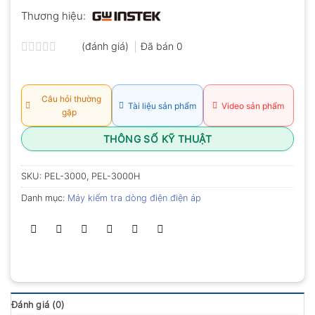
Thương hiệu:
(đánh giá)
Đã bán
0
Được
xếp
hạng
0.0
Câu hỏi thường
Tài liệu sản phẩm
Video sản phẩm
5
gặp
sao
THÔNG SỐ KỸ THUẬT
SKU:
PEL-3000, PEL-3000H
Danh mục:
Máy kiểm tra dòng điện điện áp
Đánh giá (0)