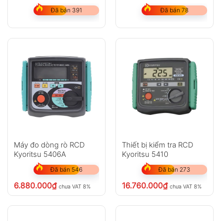
Đã bán 391
Đã bán 78
Máy đo dòng rò RCD
Thiết bị kiểm tra RCD
Kyoritsu 5406A
Kyoritsu 5410
Đã bán 546
Đã bán 273
6.880.000
₫
16.760.000
₫
chưa VAT 8%
chưa VAT 8%