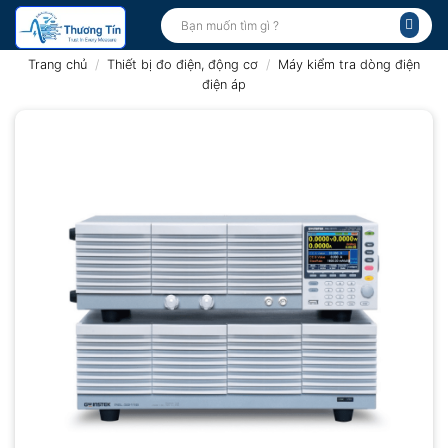
Bỏ
Tìm
kiếm:
qua
nội
Trang chủ
/
Thiết bị đo điện, động cơ
/
Máy kiểm tra dòng điện
dung
điện áp