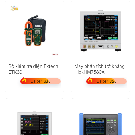
Không có bình luận nào
Bộ kiểm tra điện Extech
Máy phân tích trở kháng
ETK30
Hioki IM7580A
Đã bán 638
Đã bán 326