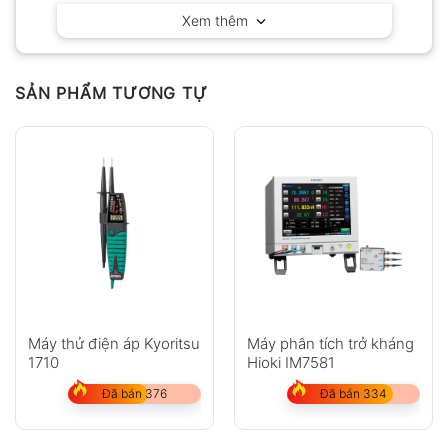
Xem thêm
Có video
Có ảnh
Chưa có đánh giá nào.
SẢN PHẨM TƯƠNG TỰ
Hỏi đáp
Anh
Chị
Máy thử điện áp Kyoritsu
Máy phân tích trở kháng
1710
Hioki IM7581
Đã bán 376
Đã bán 334
GỬI