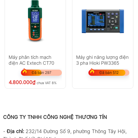
Máy phân tích mạch
Máy ghi năng lượng điện
điện AC Extech CT70
3 pha Hioki PW3365
Đã bán 297
Đã bán 512
4.800.000
₫
chưa VAT 8%
CÔNG TY TNHH CÔNG NGHỆ THƯƠNG TÍN
-
Địa chỉ:
232/14 Đường Số 9, phường Thông Tây Hội,